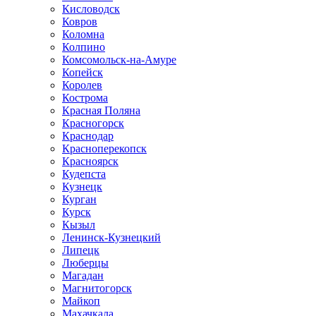
Кисловодск
Ковров
Коломна
Колпино
Комсомольск-на-Амуре
Копейск
Королев
Кострома
Красная Поляна
Красногорск
Краснодар
Красноперекопск
Красноярск
Кудепста
Кузнецк
Курган
Курск
Кызыл
Ленинск-Кузнецкий
Липецк
Люберцы
Магадан
Магнитогорск
Майкоп
Махачкала