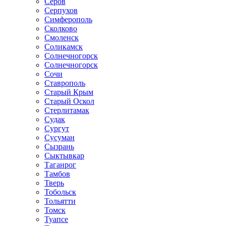
Серов
Серпухов
Симферополь
Сколково
Смоленск
Соликамск
Солнечногорск
Солнечногорск
Сочи
Ставрополь
Старый Крым
Старый Оскол
Стерлитамак
Судак
Сургут
Сусуман
Сызрань
Сыктывкар
Таганрог
Тамбов
Тверь
Тобольск
Тольятти
Томск
Туапсе