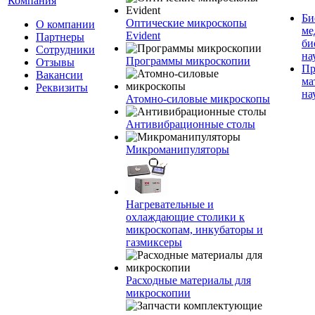
Компания
Би
Оптические микроскопы
О компании
ме
Evident
Партнеры
би
Сотрудники
на
Программы микроскопии
Отзывы
Пр
Вакансии
ма
Реквизиты
на
Атомно-силовые микроскопы
Антивибрационные столы
Микроманипуляторы
Нагревательные и
охлаждающие столики к
микроскопам, инкубаторы и
газмиксеры
Расходные материалы для
микроскопии