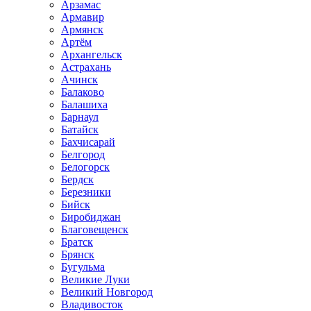
Арзамас
Армавир
Армянск
Артём
Архангельск
Астрахань
Ачинск
Балаково
Балашиха
Барнаул
Батайск
Бахчисарай
Белгород
Белогорск
Бердск
Березники
Бийск
Биробиджан
Благовещенск
Братск
Брянск
Бугульма
Великие Луки
Великий Новгород
Владивосток