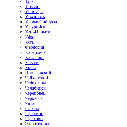
Тула
Тюмень
Улан-Удэ
Ульяновск
Усолье-Сибирское
Уссурийск
Усть-Илимск
Уфа
Ухта
Феодосия
Хабаровск
Хасавюрт
Химки
Хоста
Циолковский
Чайковский
Чебоксары
Челябинск
Череповец
Черкесск
Чита
Шахты
Щёлкино
Щёлково
Электросталь