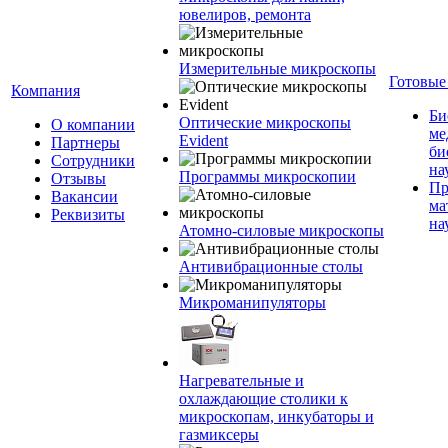
ювелиров, ремонта
Измерительные микроскопы
Готовые
Компания
Би
Оптические микроскопы
О компании
ме
Evident
Партнеры
би
Сотрудники
на
Программы микроскопии
Отзывы
Пр
Вакансии
ма
Реквизиты
на
Атомно-силовые микроскопы
Антивибрационные столы
Микроманипуляторы
Нагревательные и
охлаждающие столики к
микроскопам, инкубаторы и
газмиксеры