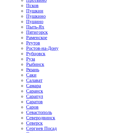
Протвино
Псков
Пушкин
Пушкино
Пущино
Пыть-Ях
Пятигорск
Раменское
Реутов
Ростов-на-Дону
Рубцовск
Руза
Рыбинск
Рязань
Саки
Салават
Самара
Саранск
Сарапул
Саратов
Саров
Севастополь
Северодвинск
Северск
Сергиев Посад