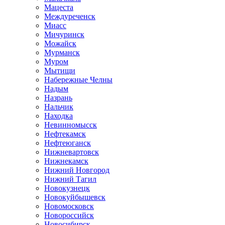
Мацеста
Междуреченск
Миасс
Мичуринск
Можайск
Мурманск
Муром
Мытищи
Набережные Челны
Надым
Назрань
Нальчик
Находка
Невинномысск
Нефтекамск
Нефтеюганск
Нижневартовск
Нижнекамск
Нижний Новгород
Нижний Тагил
Новокузнецк
Новокуйбышевск
Новомосковск
Новороссийск
Новосибирск