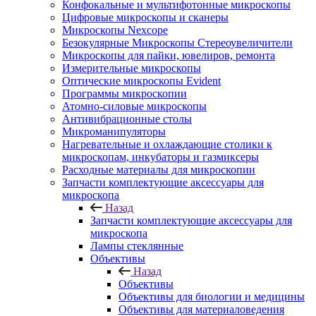
Конфокальные и мультифотонные микроскопы
Цифровые микроскопы и сканеры
Микроскопы Nexcope
Безокулярные Микроскопы Стереоувеличители
Микроскопы для пайки, ювелиров, ремонта
Измерительные микроскопы
Оптические микроскопы Evident
Программы микроскопии
Атомно-силовые микроскопы
Антивибрационные столы
Микроманипуляторы
Нагревательные и охлаждающие столики к
микроскопам, инкубаторы и газмиксеры
Расходные материалы для микроскопии
Запчасти комплектующие аксессуары для
микроскопа
Назад
Запчасти комплектующие аксессуары для
микроскопа
Лампы стеклянные
Объективы
Назад
Объективы
Объективы для биологии и медицины
Объективы для материаловедения