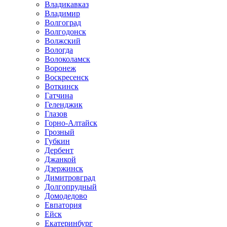
Владикавказ
Владимир
Волгоград
Волгодонск
Волжский
Вологда
Волоколамск
Воронеж
Воскресенск
Воткинск
Гатчина
Геленджик
Глазов
Горно-Алтайск
Грозный
Губкин
Дербент
Джанкой
Дзержинск
Димитровград
Долгопрудный
Домодедово
Евпатория
Ейск
Екатеринбург