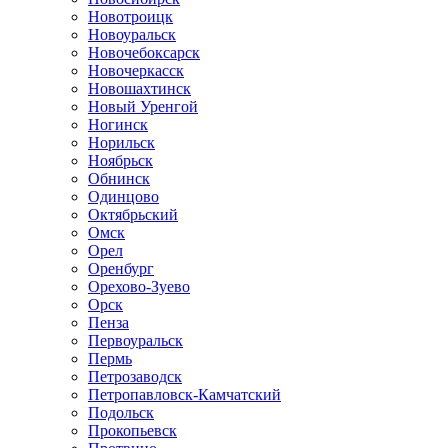
Новотроицк
Новоуральск
Новочебоксарск
Новочеркасск
Новошахтинск
Новый Уренгой
Ногинск
Норильск
Ноябрьск
Обнинск
Одинцово
Октябрьский
Омск
Орел
Оренбург
Орехово-Зуево
Орск
Пенза
Первоуральск
Пермь
Петрозаводск
Петропавловск-Камчатский
Подольск
Прокопьевск