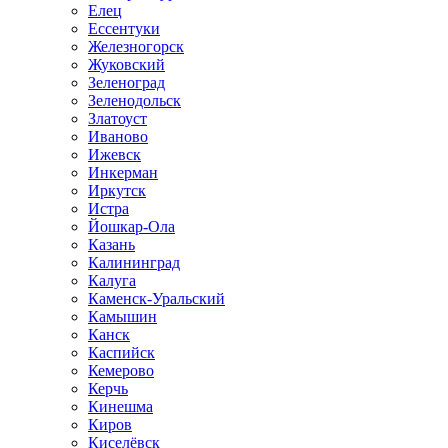
Елец
Ессентуки
Железногорск
Жуковский
Зеленоград
Зеленодольск
Златоуст
Иваново
Ижевск
Инкерман
Иркутск
Истра
Йошкар-Ола
Казань
Калининград
Калуга
Каменск-Уральский
Камышин
Канск
Каспийск
Кемерово
Керчь
Кинешма
Киров
Киселёвск