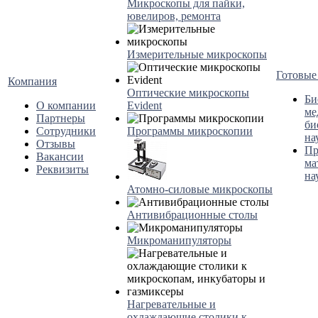
Микроскопы для пайки,
ювелиров, ремонта
Измерительные микроскопы
Готовые
Компания
Оптические микроскопы
Би
О компании
Evident
ме
Партнеры
би
Сотрудники
Программы микроскопии
на
Отзывы
Пр
Вакансии
ма
Реквизиты
на
Атомно-силовые микроскопы
Антивибрационные столы
Микроманипуляторы
Нагревательные и
охлаждающие столики к