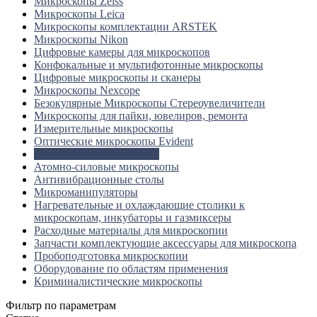
Микроскопы Zeiss
Микроскопы Leica
Микроскопы комплектации ARSTEK
Микроскопы Nikon
Цифровые камеры для микроскопов
Конфокальные и мультифотонные микроскопы
Цифровые микроскопы и сканеры
Микроскопы Nexcope
Безокулярные Микроскопы Стереоувеличители
Микроскопы для пайки, ювелиров, ремонта
Измерительные микроскопы
Оптические микроскопы Evident
Программы микроскопии
Атомно-силовые микроскопы
Антивибрационные столы
Микроманипуляторы
Нагревательные и охлаждающие столики к
микроскопам, инкубаторы и газмиксеры
Расходные материалы для микроскопии
Запчасти комплектующие аксессуары для микроскопа
Пробоподготовка микроскопии
Оборудование по областям применения
Криминалистические микроскопы
Фильтр по параметрам