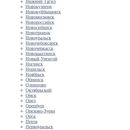
Нижний Тагил
Новокузнецк
Новокуйбышевск
Новомосковск
Новороссийск
Новосибирск
Новотроицк
Новоуральск
Новочебоксарск
Новочеркасск
Новошахтинск
Новый Уренгой
Ногинск
Норильск
Ноябрьск
Обнинск
Одинцово
Октябрьский
Омск
Орел
Оренбург
Орехово-Зуево
Орск
Пенза
Первоуральск