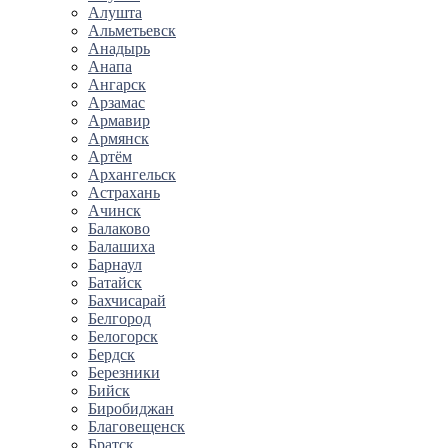
Алушта
Альметьевск
Анадырь
Анапа
Ангарск
Арзамас
Армавир
Армянск
Артём
Архангельск
Астрахань
Ачинск
Балаково
Балашиха
Барнаул
Батайск
Бахчисарай
Белгород
Белогорск
Бердск
Березники
Бийск
Биробиджан
Благовещенск
Братск