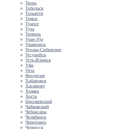
Тверь
Тобольск
Тольятти
Томск
Туапсе
Тула
Тюмень
Улан-Удэ
Ульяновск
Усолье-Сибирское
Уссурийск
Усть-Илимск
Уфа
Ухта
Феодосия
Хабаровск
Хасавюрт
Химки
Хоста
Циолковский
Чайковский
Чебоксары
Челябинск
Череповец
Черкесск