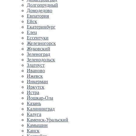
Долгопрудный
Домодедово
Евпатория
Ейск
Екатеринбург
Елец
Ессентуки
Железногорск
Жуковский
Зеленоград
Зеленодольск
Златоуст
Иваново
Ижевск
Инкерман
Иркутск
Истра
Йошкар-Ола
Казань
Калининград
Калуга
Каменск-Уральский
Камышин
Канск