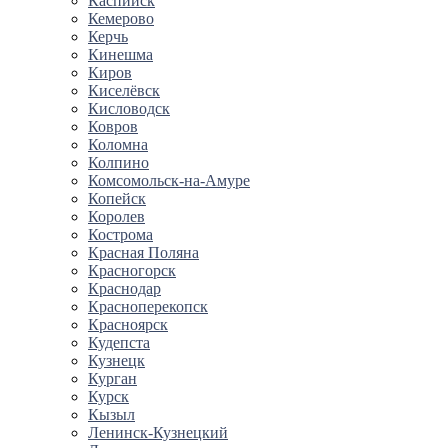
Каспийск
Кемерово
Керчь
Кинешма
Киров
Киселёвск
Кисловодск
Ковров
Коломна
Колпино
Комсомольск-на-Амуре
Копейск
Королев
Кострома
Красная Поляна
Красногорск
Краснодар
Красноперекопск
Красноярск
Кудепста
Кузнецк
Курган
Курск
Кызыл
Ленинск-Кузнецкий