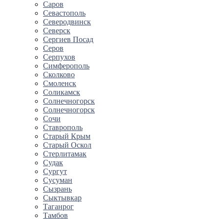
Саров
Севастополь
Северодвинск
Северск
Сергиев Посад
Серов
Серпухов
Симферополь
Сколково
Смоленск
Соликамск
Солнечногорск
Солнечногорск
Сочи
Ставрополь
Старый Крым
Старый Оскол
Стерлитамак
Судак
Сургут
Сусуман
Сызрань
Сыктывкар
Таганрог
Тамбов