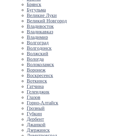
Брянск
Бугульма
Великие Луки
Великий Новгород
Владивосток
Владикавказ
Владимир
Волгоград
Волгодонск
Волжский
Вологда
Волоколамск
Воронеж
Воскресенск
Воткинск
Гатчина
Геленджик
Глазов
Горно-Алтайск
Грозный
Губкин
Дербент
Джанкой
Дзержинск
Димитровград