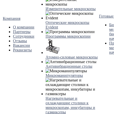
Измерительные микроскопы
Готовые
Компания
Оптические микроскопы
Би
О компании
Evident
ме
Партнеры
би
Сотрудники
Программы микроскопии
на
Отзывы
Пр
Вакансии
ма
Реквизиты
на
Атомно-силовые микроскопы
Антивибрационные столы
Микроманипуляторы
Нагревательные и
охлаждающие столики к
микроскопам, инкубаторы и
газмиксеры