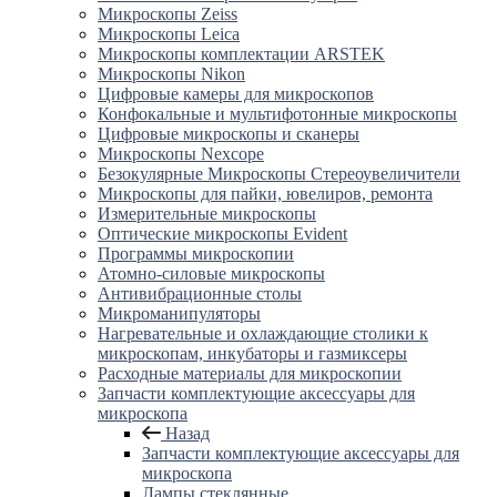
Микроскопы Zeiss
Микроскопы Leica
Микроскопы комплектации ARSTEK
Микроскопы Nikon
Цифровые камеры для микроскопов
Конфокальные и мультифотонные микроскопы
Цифровые микроскопы и сканеры
Микроскопы Nexcope
Безокулярные Микроскопы Стереоувеличители
Микроскопы для пайки, ювелиров, ремонта
Измерительные микроскопы
Оптические микроскопы Evident
Программы микроскопии
Атомно-силовые микроскопы
Антивибрационные столы
Микроманипуляторы
Нагревательные и охлаждающие столики к
микроскопам, инкубаторы и газмиксеры
Расходные материалы для микроскопии
Запчасти комплектующие аксессуары для
микроскопа
Назад
Запчасти комплектующие аксессуары для
микроскопа
Лампы стеклянные