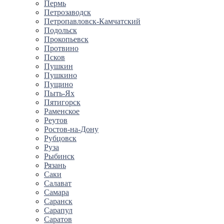
Пермь
Петрозаводск
Петропавловск-Камчатский
Подольск
Прокопьевск
Протвино
Псков
Пушкин
Пушкино
Пущино
Пыть-Ях
Пятигорск
Раменское
Реутов
Ростов-на-Дону
Рубцовск
Руза
Рыбинск
Рязань
Саки
Салават
Самара
Саранск
Сарапул
Саратов